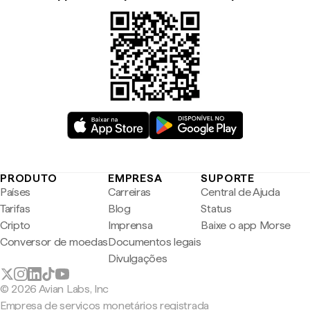
PRODUTO
EMPRESA
SUPORTE
Países
Carreiras
Central de Ajuda
Tarifas
Blog
Status
Cripto
Imprensa
Baixe o app Morse
Conversor de moedas
Documentos legais
Divulgações
© 2026 Avian Labs, Inc
Empresa de serviços monetários registrada