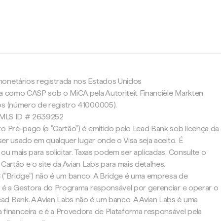
c
onetários registrada nos Estados Unidos
da como CASP sob o MiCA pela Autoriteit Financiële Markten
os (número de registro 41000005).
 NMLS ID # 2639252
o Pré-pago (o "Cartão") é emitido pelo Lead Bank sob licença da
 ser usado em qualquer lugar onde o Visa seja aceito. É
 ou mais para solicitar. Taxas podem ser aplicadas. Consulte o
 Cartão e o site da Avian Labs para mais detalhes.
 ("Bridge") não é um banco. A Bridge é uma empresa de
 e é a Gestora do Programa responsável por gerenciar e operar o
d Bank. A Avian Labs não é um banco. A Avian Labs é uma
 financeira e é a Provedora de Plataforma responsável pela