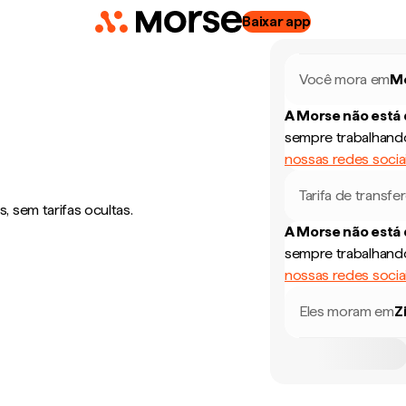
Baixar app
Você mora em
M
A Morse não está
sempre trabalhando
nossas redes socia
Tarifa de transfe
 sem tarifas ocultas.
A Morse não está
sempre trabalhando
nossas redes socia
Eles moram em
Z