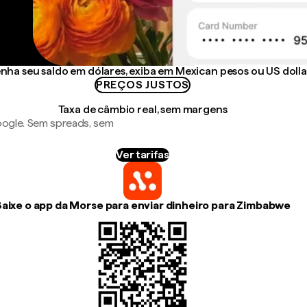
ha seu saldo em dólares, exiba em Mexican pesos ou US dolla
PREÇOS JUSTOS
Taxa de câmbio real, sem margens
ogle. Sem spreads, sem
Ver tarifas
aixe o app da Morse para enviar dinheiro para Zimbabwe