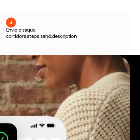
3
Envie e saque
corridors.steps.send.description