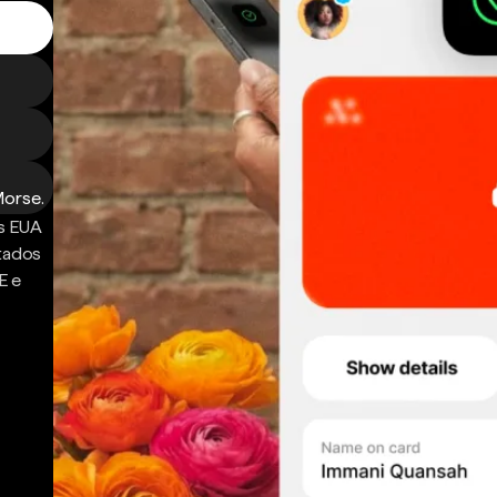
Morse.
s EUA
ntados
E e