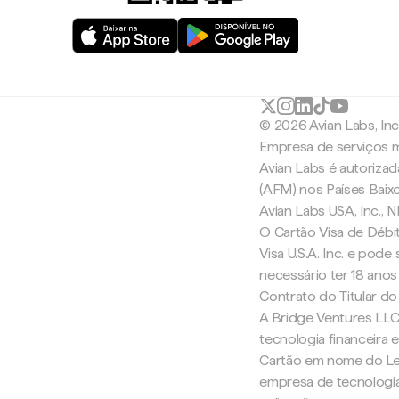
© 2026 Avian Labs, In
Empresa de serviços m
Avian Labs é autoriza
(AFM) nos Países Baix
Avian Labs USA, Inc.,
O Cartão Visa de Débit
Visa U.S.A. Inc. e pode
necessário ter 18 anos
Contrato do Titular do
A Bridge Ventures LLC
tecnologia financeira
Cartão em nome do Lea
empresa de tecnologia