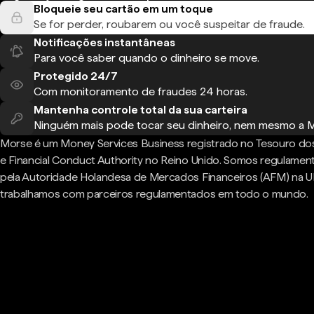
Bloqueie seu cartão em um toque
Se for perder, roubarem ou você suspeitar de fraude.
Notificações instantâneas
Para você saber quando o dinheiro se move.
Protegido 24/7
Com monitoramento de fraudes 24 horas.
Mantenha controle total da sua carteira
Ninguém mais pode tocar seu dinheiro, nem mesmo a 
Morse é um Money Services Business registrado no Tesouro do
e Financial Conduct Authority no Reino Unido. Somos regulame
pela Autoridade Holandesa de Mercados Financeiros (AFM) na U
trabalhamos com parceiros regulamentados em todo o mundo.