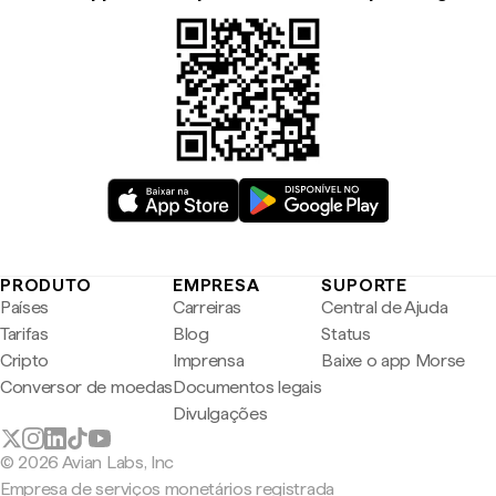
PRODUTO
EMPRESA
SUPORTE
Países
Carreiras
Central de Ajuda
Tarifas
Blog
Status
Cripto
Imprensa
Baixe o app Morse
Conversor de moedas
Documentos legais
Divulgações
© 2026 Avian Labs, Inc
Empresa de serviços monetários registrada