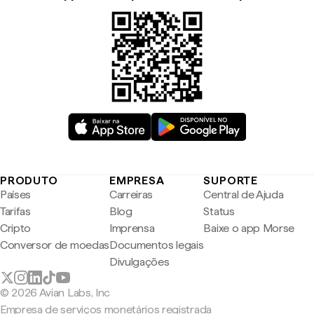
PRODUTO
EMPRESA
SUPORTE
Países
Carreiras
Central de Ajuda
Tarifas
Blog
Status
Cripto
Imprensa
Baixe o app Morse
Conversor de moedas
Documentos legais
Divulgações
© 2026 Avian Labs, Inc
Empresa de serviços monetários registrada