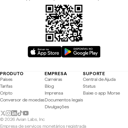
PRODUTO
EMPRESA
SUPORTE
Países
Carreiras
Central de Ajuda
Tarifas
Blog
Status
Cripto
Imprensa
Baixe o app Morse
Conversor de moedas
Documentos legais
Divulgações
© 2026 Avian Labs, Inc
Empresa de serviços monetários registrada