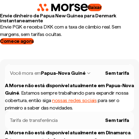
Baixar
Envie dinheiro de Papua New Guinea para Denmark
instantaneamente
Envie PGK e receba DKK com a taxa de câmbio real. Sem
margens, sem tarifas ocultas.
Comece agora
Você mora em
Papua-Nova Guiné
Sem tarifa
A Morse não está disponível atualmente em
Papua-Nova
Guiné
.
Estamos sempre trabalhando para expandir nossa
cobertura, então siga
nossas redes sociais
para ser o
primeiro a saber das novidades.
Tarifa de transferência
Sem tarifa
A Morse não está disponível atualmente em
Dinamarca
.