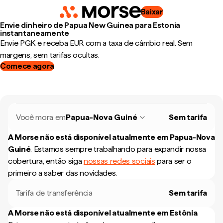
Baixar
Envie dinheiro de Papua New Guinea para Estonia
instantaneamente
Envie PGK e receba EUR com a taxa de câmbio real. Sem
margens, sem tarifas ocultas.
Comece agora
Você mora em
Papua-Nova Guiné
Sem tarifa
A Morse não está disponível atualmente em
Papua-Nova
Guiné
.
Estamos sempre trabalhando para expandir nossa
cobertura, então siga
nossas redes sociais
para ser o
primeiro a saber das novidades.
Tarifa de transferência
Sem tarifa
A Morse não está disponível atualmente em
Estônia
.