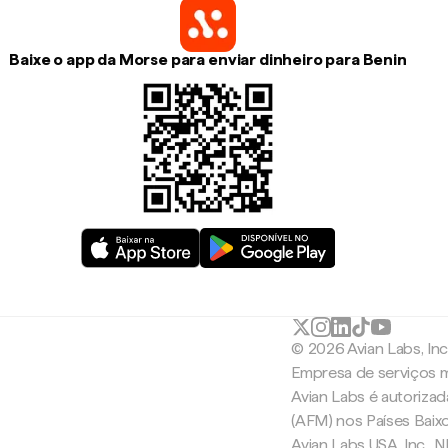
Baixe o app da Morse para enviar dinheiro para Benin
© 2026 Avian Labs, In
Empresa de serviços m
Avian Labs é autoriza
(AFM) nos Países Baix
Avian Labs USA, Inc.,