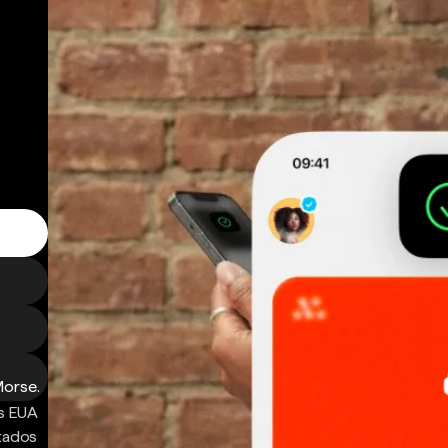
Morse.
s EUA
ntados