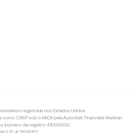
c
onetários registrada nos Estados Unidos
da como CASP sob o MiCA pela Autoriteit Financiële Markten
os (número de registro 41000005).
 NMLS ID # 2639252