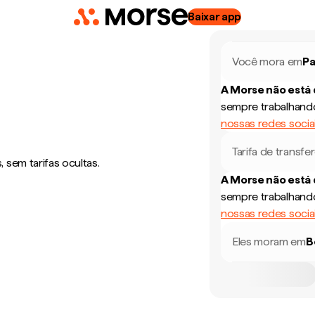
Baixar app
Você mora em
Pa
A Morse não está
sempre trabalhando
nossas redes socia
Tarifa de transfe
sem tarifas ocultas.
A Morse não está
sempre trabalhando
nossas redes socia
Eles moram em
B