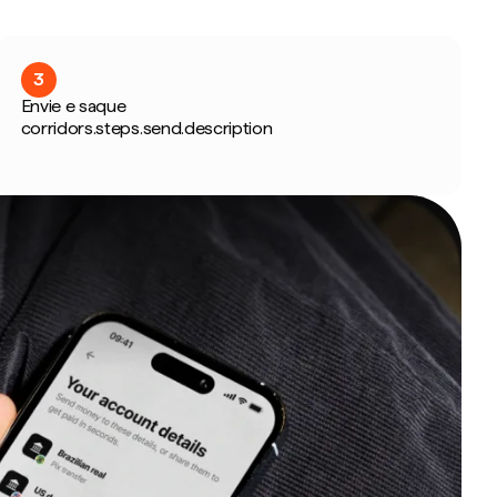
3
Envie e saque
corridors.steps.send.description