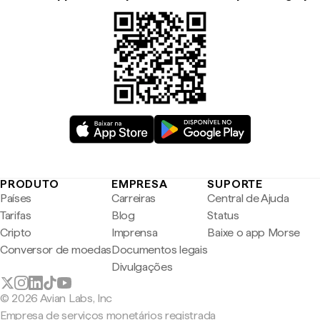
PRODUTO
EMPRESA
SUPORTE
Países
Carreiras
Central de Ajuda
Tarifas
Blog
Status
Cripto
Imprensa
Baixe o app Morse
Conversor de moedas
Documentos legais
Divulgações
© 2026 Avian Labs, Inc
Empresa de serviços monetários registrada