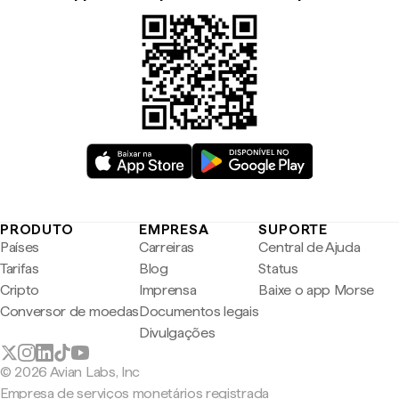
PRODUTO
EMPRESA
SUPORTE
Países
Carreiras
Central de Ajuda
Tarifas
Blog
Status
Cripto
Imprensa
Baixe o app Morse
Conversor de moedas
Documentos legais
Divulgações
© 2026 Avian Labs, Inc
Empresa de serviços monetários registrada