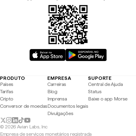
PRODUTO
EMPRESA
SUPORTE
Países
Carreiras
Central de Ajuda
Tarifas
Blog
Status
Cripto
Imprensa
Baixe o app Morse
Conversor de moedas
Documentos legais
Divulgações
© 2026 Avian Labs, Inc
Empresa de serviços monetários registrada