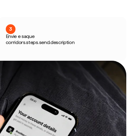
3
Envie e saque
corridors.steps.send.description