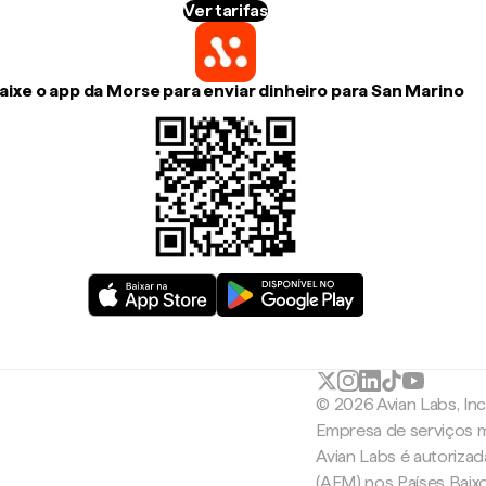
Ver tarifas
aixe o app da Morse para enviar dinheiro para San Marino
© 2026 Avian Labs, In
Empresa de serviços m
Avian Labs é autoriza
(AFM) nos Países Baix