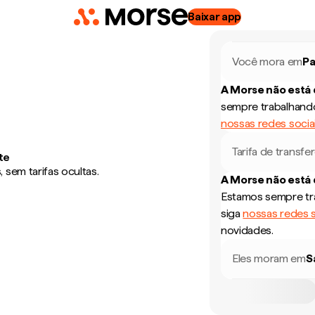
Baixar app
Você mora em
Pa
A Morse não está
sempre trabalhando
nossas redes socia
Tarifa de transfe
te
sem tarifas ocultas.
A Morse não está
Estamos sempre tra
siga
nossas redes s
novidades.
Eles moram em
S