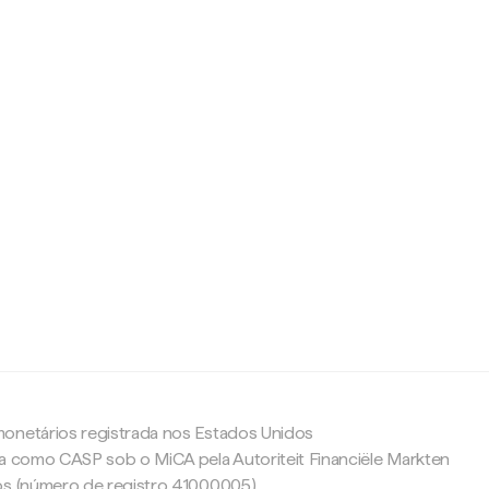
c
onetários registrada nos Estados Unidos
da como CASP sob o MiCA pela Autoriteit Financiële Markten
os (número de registro 41000005).