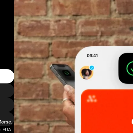
Morse.
s EUA