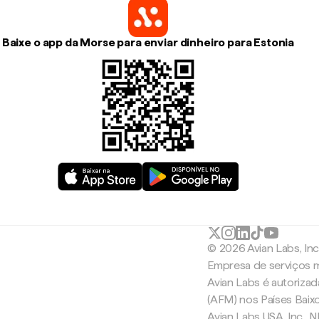
Baixe o app da Morse para enviar dinheiro para Estonia
© 2026 Avian Labs, In
Empresa de serviços m
Avian Labs é autoriza
(AFM) nos Países Baix
Avian Labs USA, Inc.,