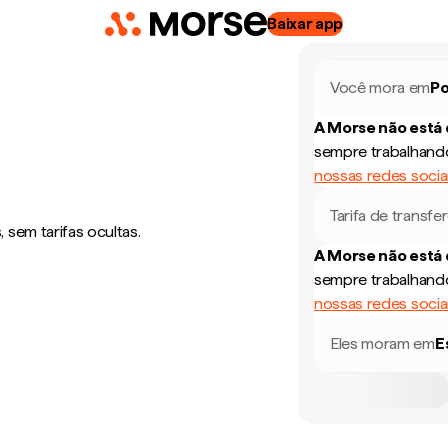
Baixar app
Você mora em
Po
A Morse não está
sempre trabalhando
nossas redes socia
Tarifa de transfe
sem tarifas ocultas.
A Morse não está
sempre trabalhando
nossas redes socia
Eles moram em
E