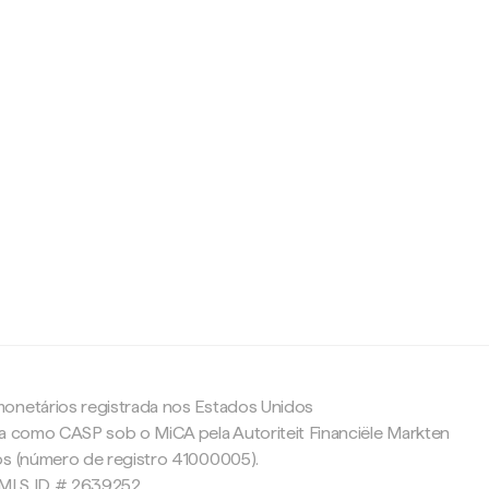
c
onetários registrada nos Estados Unidos
da como CASP sob o MiCA pela Autoriteit Financiële Markten
os (número de registro 41000005).
 NMLS ID # 2639252