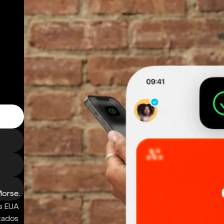
Morse.
s EUA
ntados