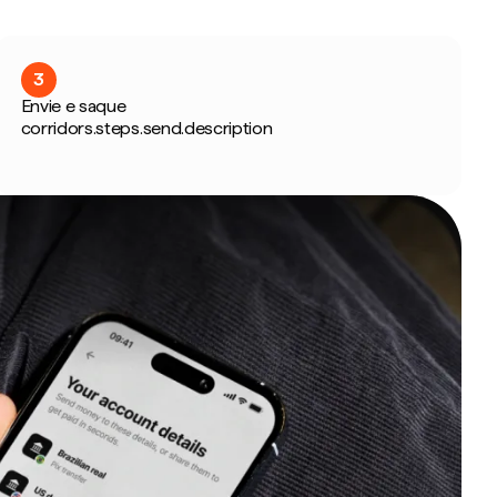
3
Envie e saque
corridors.steps.send.description