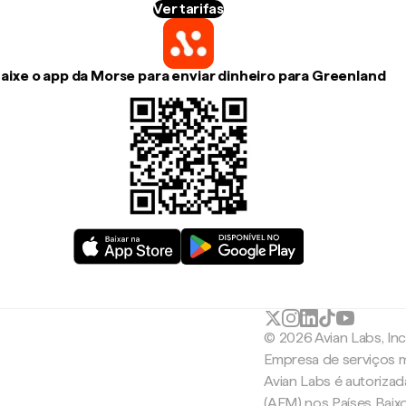
Ver tarifas
aixe o app da Morse para enviar dinheiro para Greenland
© 2026 Avian Labs, In
Empresa de serviços m
Avian Labs é autoriza
(AFM) nos Países Baix