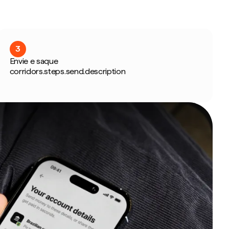
3
Envie e saque
corridors.steps.send.description