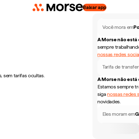
Baixar app
Você mora em
Po
A Morse não está
sempre trabalhando
nossas redes socia
Tarifa de transfe
 sem tarifas ocultas.
A Morse não está
Estamos sempre tra
siga
nossas redes s
novidades.
Eles moram em
G