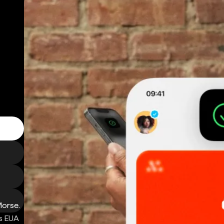
Morse.
s EUA