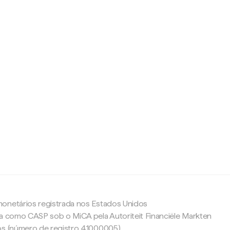
c
onetários registrada nos Estados Unidos
da como CASP sob o MiCA pela Autoriteit Financiële Markten
os (número de registro 41000005).