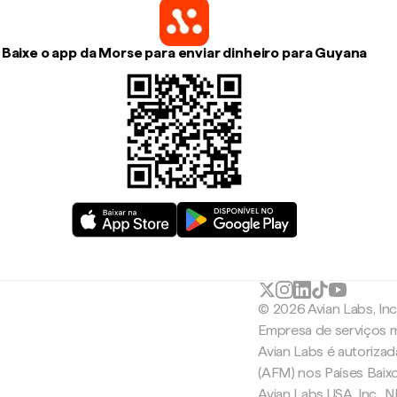
Baixe o app da Morse para enviar dinheiro para Guyana
© 2026 Avian Labs, In
Empresa de serviços m
Avian Labs é autoriza
(AFM) nos Países Baix
Avian Labs USA, Inc.,