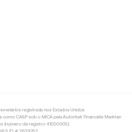
c
onetários registrada nos Estados Unidos
da como CASP sob o MiCA pela Autoriteit Financiële Markten
os (número de registro 41000005).
 NMLS ID # 2639252