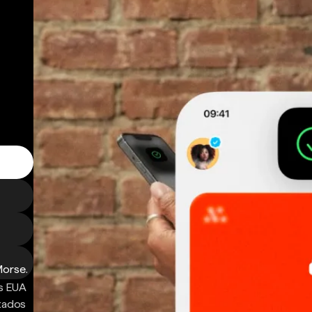
Morse.
s EUA
ntados