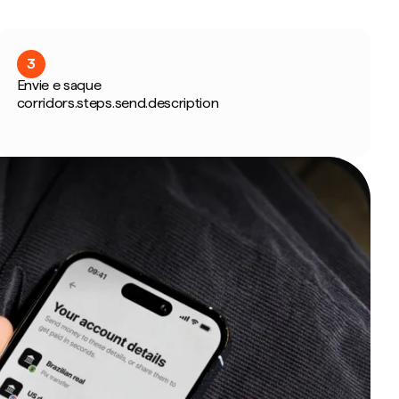
3
Envie e saque
corridors.steps.send.description