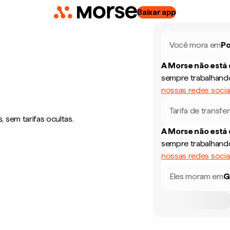
Baixar app
Você mora em
Po
A Morse não está
sempre trabalhando
nossas redes socia
Tarifa de transfe
 sem tarifas ocultas.
A Morse não está
sempre trabalhando
nossas redes socia
Eles moram em
G