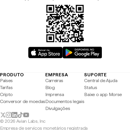
PRODUTO
EMPRESA
SUPORTE
Países
Carreiras
Central de Ajuda
Tarifas
Blog
Status
Cripto
Imprensa
Baixe o app Morse
Conversor de moedas
Documentos legais
Divulgações
© 2026 Avian Labs, Inc
Empresa de serviços monetários registrada