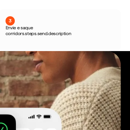
3
Envie e saque
corridors.steps.send.description