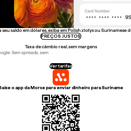
seu saldo em dólares, exiba em Polish zlotys ou Surinamese d
PREÇOS JUSTOS
Taxa de câmbio real, sem margens
ogle. Sem spreads, sem
Ver tarifas
Baixe o app da Morse para enviar dinheiro para Suriname