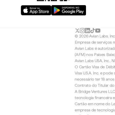
© 2026 Avian Labs, In
Empresa de serviços m
Avian Labs é autoriza
(AFM) nos Países Baix
Avian Labs USA, Inc.,
O Cartão Visa de Débit
Visa U.S.A. Inc. e pode
necessário ter 18 anos
Contrato do Titular do
A Bridge Ventures LLC
tecnologia financeira
Cartão em nome do Lea
empresa de tecnologia