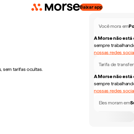
Baixar app
Você mora em
Po
A Morse não está
sempre trabalhando
nossas redes socia
Tarifa de transfe
 sem tarifas ocultas.
A Morse não está
sempre trabalhando
nossas redes socia
Eles moram em
S