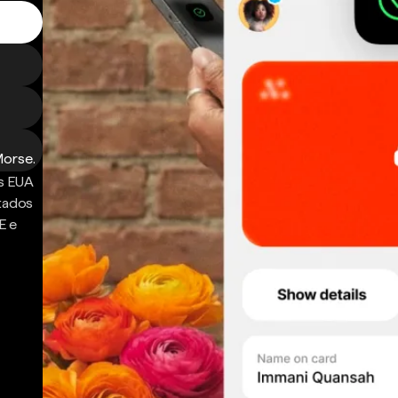
Morse.
s EUA
ntados
E e