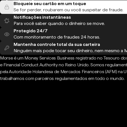
Bloqueie seu cartão em um toque
Se for perder, roubarem ou você suspeitar de fraude.
Notificações instantâneas
Para você saber quando o dinheiro se move.
Protegido 24/7
Com monitoramento de fraudes 24 horas.
Mantenha controle total da sua carteira
Ninguém mais pode tocar seu dinheiro, nem mesmo a 
Morse é um Money Services Business registrado no Tesouro do
e Financial Conduct Authority no Reino Unido. Somos regulame
pela Autoridade Holandesa de Mercados Financeiros (AFM) na U
trabalhamos com parceiros regulamentados em todo o mundo.