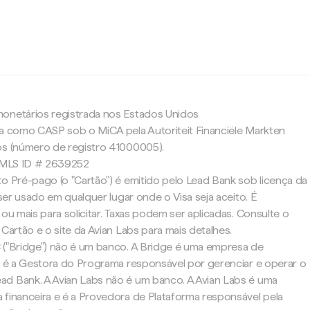
c
onetários registrada nos Estados Unidos
da como CASP sob o MiCA pela Autoriteit Financiële Markten
os (número de registro 41000005).
 NMLS ID # 2639252
o Pré-pago (o "Cartão") é emitido pelo Lead Bank sob licença da
 ser usado em qualquer lugar onde o Visa seja aceito. É
 ou mais para solicitar. Taxas podem ser aplicadas. Consulte o
 Cartão e o site da Avian Labs para mais detalhes.
 ("Bridge") não é um banco. A Bridge é uma empresa de
 e é a Gestora do Programa responsável por gerenciar e operar o
d Bank. A Avian Labs não é um banco. A Avian Labs é uma
 financeira e é a Provedora de Plataforma responsável pela