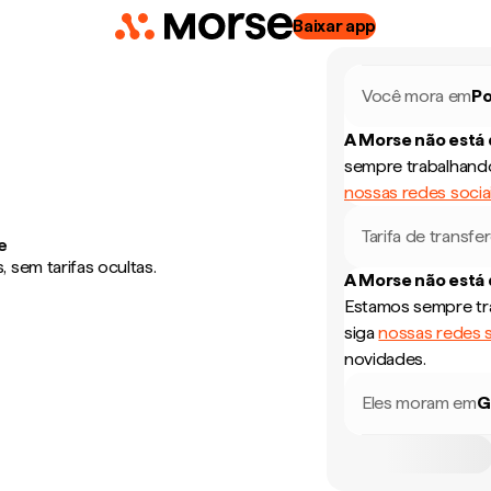
Baixar app
Você mora em
Po
A Morse não está
sempre trabalhando
nossas redes socia
Tarifa de transfe
e
 sem tarifas ocultas.
A Morse não está
Estamos sempre tra
siga
nossas redes s
novidades.
Eles moram em
G