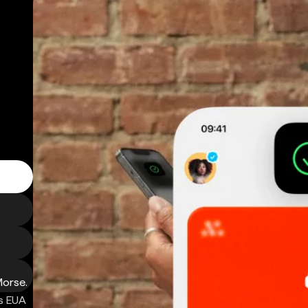
Morse.
s EUA