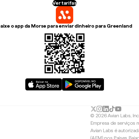
Ver tarifas
aixe o app da Morse para enviar dinheiro para Greenland
© 2026 Avian Labs, In
Empresa de serviços m
Avian Labs é autoriza
(AFM) nos Países Baix