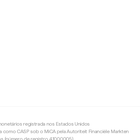
c
onetários registrada nos Estados Unidos
da como CASP sob o MiCA pela Autoriteit Financiële Markten
os (número de registro 41000005).