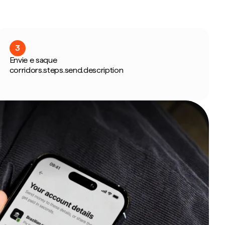
3
Envie e saque
corridors.steps.send.description