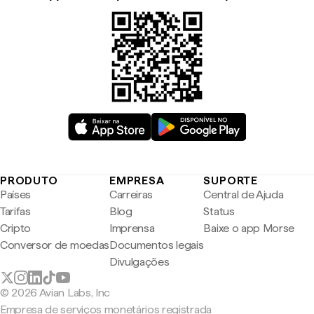
PRODUTO
EMPRESA
SUPORTE
Países
Carreiras
Central de Ajuda
Tarifas
Blog
Status
Cripto
Imprensa
Baixe o app Morse
Conversor de moedas
Documentos legais
Divulgações
© 2026 Avian Labs, Inc
Empresa de serviços monetários registrada