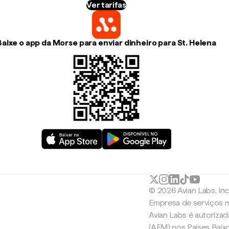
Ver tarifas
Baixe o app da Morse para enviar dinheiro para St. Helena
© 2026 Avian Labs, In
Empresa de serviços m
Avian Labs é autoriza
(AFM) nos Países Baix