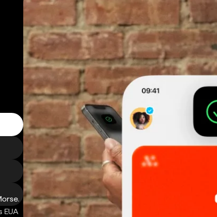
Morse.
s EUA