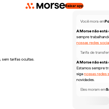
Baixar app
Você mora em
Po
A Morse não está
sempre trabalhando
nossas redes socia
Tarifa de transfe
e
sem tarifas ocultas.
A Morse não está
Estamos sempre tra
siga
nossas redes s
novidades.
Eles moram em
S