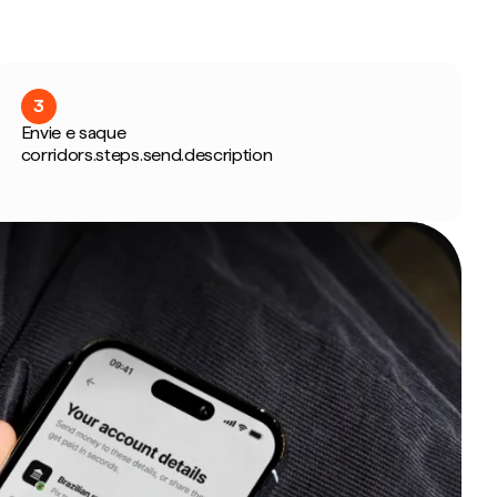
3
Envie e saque
corridors.steps.send.description