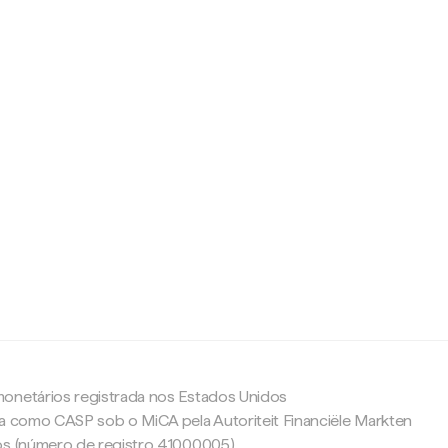
c
onetários registrada nos Estados Unidos
da como CASP sob o MiCA pela Autoriteit Financiële Markten
os (número de registro 41000005).