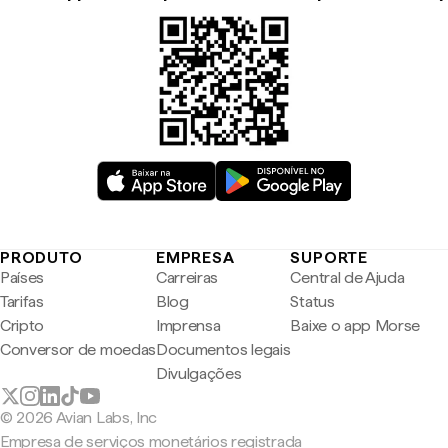
PRODUTO
EMPRESA
SUPORTE
Países
Carreiras
Central de Ajuda
Tarifas
Blog
Status
Cripto
Imprensa
Baixe o app Morse
Conversor de moedas
Documentos legais
Divulgações
© 2026 Avian Labs, Inc
Empresa de serviços monetários registrada