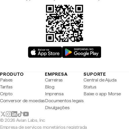
PRODUTO
EMPRESA
SUPORTE
Países
Carreiras
Central de Ajuda
Tarifas
Blog
Status
Cripto
Imprensa
Baixe o app Morse
Conversor de moedas
Documentos legais
Divulgações
© 2026 Avian Labs, Inc
Empresa de serviços monetários registrada