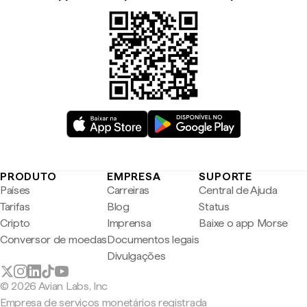
PRODUTO
EMPRESA
SUPORTE
Países
Carreiras
Central de Ajuda
Tarifas
Blog
Status
Cripto
Imprensa
Baixe o app Morse
Conversor de moedas
Documentos legais
Divulgações
© 2026 Avian Labs, Inc
Empresa de serviços monetários registrada