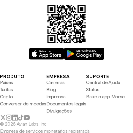
PRODUTO
EMPRESA
SUPORTE
Países
Carreiras
Central de Ajuda
Tarifas
Blog
Status
Cripto
Imprensa
Baixe o app Morse
Conversor de moedas
Documentos legais
Divulgações
© 2026 Avian Labs, Inc
Empresa de serviços monetários registrada