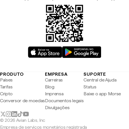
PRODUTO
EMPRESA
SUPORTE
Países
Carreiras
Central de Ajuda
Tarifas
Blog
Status
Cripto
Imprensa
Baixe o app Morse
Conversor de moedas
Documentos legais
Divulgações
© 2026 Avian Labs, Inc
Empresa de serviços monetários registrada