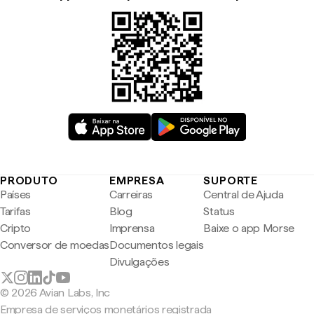
PRODUTO
EMPRESA
SUPORTE
Países
Carreiras
Central de Ajuda
Tarifas
Blog
Status
Cripto
Imprensa
Baixe o app Morse
Conversor de moedas
Documentos legais
Divulgações
© 2026 Avian Labs, Inc
Empresa de serviços monetários registrada