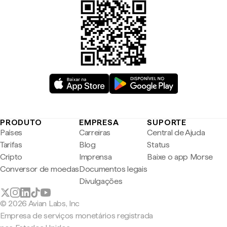
PRODUTO
EMPRESA
SUPORTE
Países
Carreiras
Central de Ajuda
Tarifas
Blog
Status
Cripto
Imprensa
Baixe o app Morse
Conversor de moedas
Documentos legais
Divulgações
© 2026 Avian Labs, Inc
Empresa de serviços monetários registrada