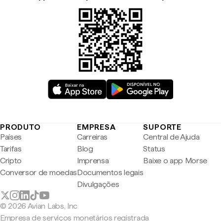
PRODUTO
EMPRESA
SUPORTE
Países
Carreiras
Central de Ajuda
Tarifas
Blog
Status
Cripto
Imprensa
Baixe o app Morse
Conversor de moedas
Documentos legais
Divulgações
© 2026 Avian Labs, Inc
Empresa de serviços monetários registrada