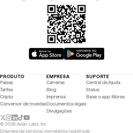
PRODUTO
EMPRESA
SUPORTE
Países
Carreiras
Central de Ajuda
Tarifas
Blog
Status
Cripto
Imprensa
Baixe o app Morse
Conversor de moedas
Documentos legais
Divulgações
© 2026 Avian Labs, Inc
Empresa de serviços monetários registrada