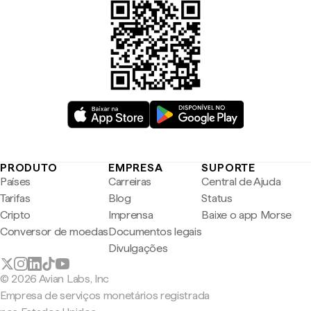
PRODUTO
EMPRESA
SUPORTE
Países
Carreiras
Central de Ajuda
Tarifas
Blog
Status
Cripto
Imprensa
Baixe o app Morse
Conversor de moedas
Documentos legais
Divulgações
© 2026 Avian Labs, Inc
Empresa de serviços monetários registrada