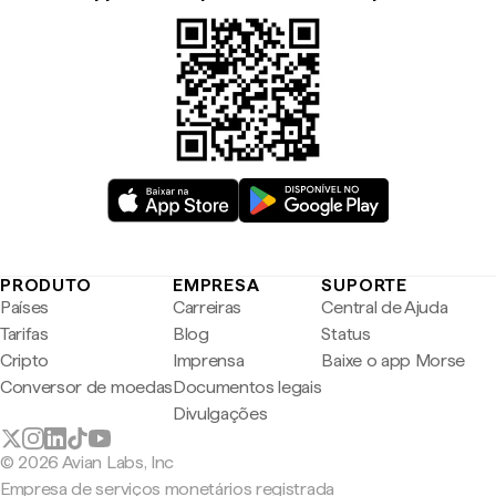
PRODUTO
EMPRESA
SUPORTE
Países
Carreiras
Central de Ajuda
Tarifas
Blog
Status
Cripto
Imprensa
Baixe o app Morse
Conversor de moedas
Documentos legais
Divulgações
© 2026 Avian Labs, Inc
Empresa de serviços monetários registrada