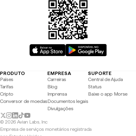
PRODUTO
EMPRESA
SUPORTE
Países
Carreiras
Central de Ajuda
Tarifas
Blog
Status
Cripto
Imprensa
Baixe o app Morse
Conversor de moedas
Documentos legais
Divulgações
© 2026 Avian Labs, Inc
Empresa de serviços monetários registrada