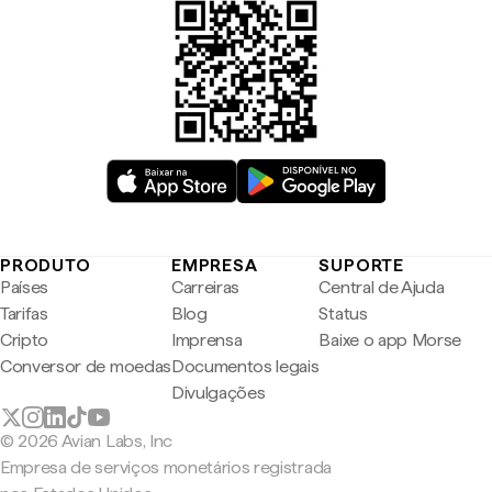
PRODUTO
EMPRESA
SUPORTE
Países
Carreiras
Central de Ajuda
Tarifas
Blog
Status
Cripto
Imprensa
Baixe o app Morse
Conversor de moedas
Documentos legais
Divulgações
© 2026 Avian Labs, Inc
Empresa de serviços monetários registrada