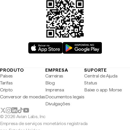
PRODUTO
EMPRESA
SUPORTE
Países
Carreiras
Central de Ajuda
Tarifas
Blog
Status
Cripto
Imprensa
Baixe o app Morse
Conversor de moedas
Documentos legais
Divulgações
© 2026 Avian Labs, Inc
Empresa de serviços monetários registrada