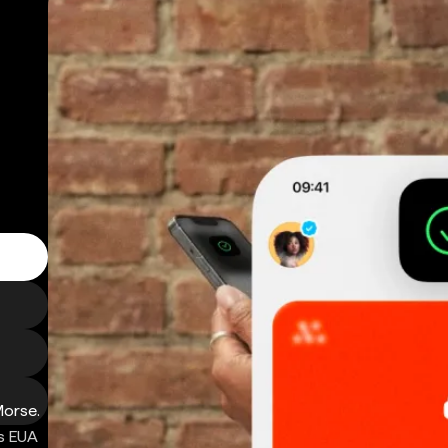
Morse.
s EUA