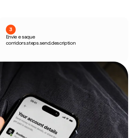
3
Envie e saque
corridors.steps.send.description