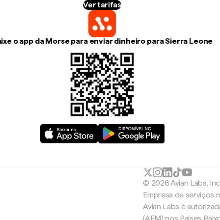
Ver tarifas
ixe o app da Morse para enviar dinheiro para Sierra Leone
© 2026 Avian Labs, In
Empresa de serviços m
Avian Labs é autoriza
(AFM) nos Países Baix