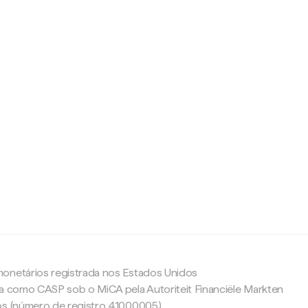
c
onetários registrada nos Estados Unidos
da como CASP sob o MiCA pela Autoriteit Financiële Markten
os (número de registro 41000005).