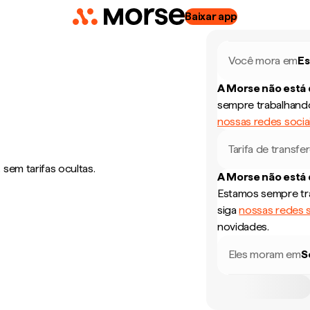
Baixar app
Você mora em
E
A Morse não está
sempre trabalhando
nossas redes socia
Tarifa de transfe
sem tarifas ocultas.
A Morse não está
Estamos sempre tra
siga
nossas redes s
novidades.
Eles moram em
S