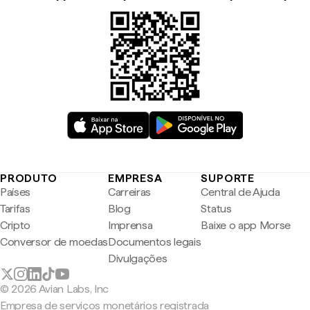
PRODUTO
EMPRESA
SUPORTE
Países
Carreiras
Central de Ajuda
Tarifas
Blog
Status
Cripto
Imprensa
Baixe o app Morse
Conversor de moedas
Documentos legais
Divulgações
© 2026 Avian Labs, Inc
Empresa de serviços monetários registrada