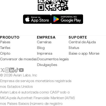
PRODUTO
EMPRESA
SUPORTE
Países
Carreiras
Central de Ajuda
Tarifas
Blog
Status
Cripto
Imprensa
Baixe o app Morse
Conversor de moedas
Documentos legais
Divulgações
© 2026 Avian Labs, Inc
Empresa de serviços monetários registrada
nos Estados Unidos
Avian Labs é autorizada como CASP sob o
MiCA pela Autoriteit Financiële Markten (AFM)
nos Países Baixos (número de registro