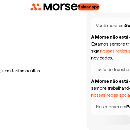
Baixar app
Você mora em
Sa
A Morse não está
Estamos sempre tra
siga
nossas redes s
novidades.
e
Tarifa de transfe
sem tarifas ocultas.
A Morse não está
sempre trabalhando
nossas redes socia
Eles moram em
P