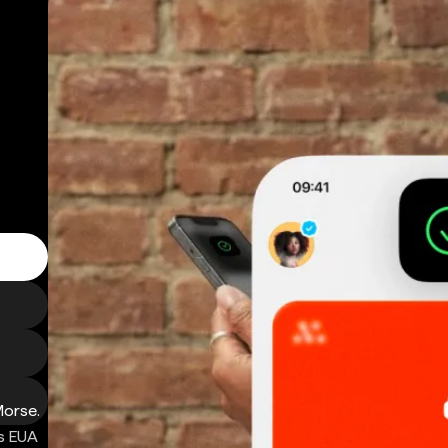
Morse.
s EUA