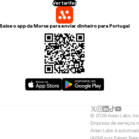
Ver tarifas
Baixe o app da Morse para enviar dinheiro para Portugal
© 2026 Avian Labs, In
Empresa de serviços m
Avian Labs é autoriza
(AFM) nos Países Baix