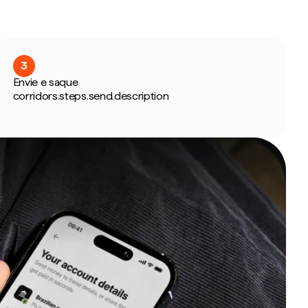
3
Envie e saque
corridors.steps.send.description