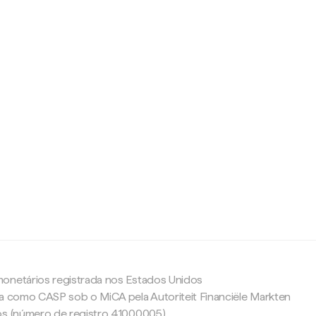
c
onetários registrada nos Estados Unidos
da como CASP sob o MiCA pela Autoriteit Financiële Markten
os (número de registro 41000005).