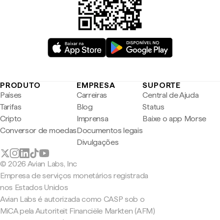
PRODUTO
EMPRESA
SUPORTE
Países
Carreiras
Central de Ajuda
Tarifas
Blog
Status
Cripto
Imprensa
Baixe o app Morse
Conversor de moedas
Documentos legais
Divulgações
© 2026 Avian Labs, Inc
Empresa de serviços monetários registrada
nos Estados Unidos
Avian Labs é autorizada como CASP sob o
MiCA pela Autoriteit Financiële Markten (AFM)