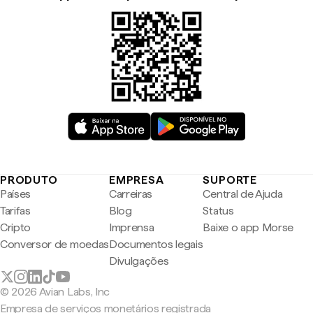
PRODUTO
EMPRESA
SUPORTE
Países
Carreiras
Central de Ajuda
Tarifas
Blog
Status
Cripto
Imprensa
Baixe o app Morse
Conversor de moedas
Documentos legais
Divulgações
© 2026 Avian Labs, Inc
Empresa de serviços monetários registrada