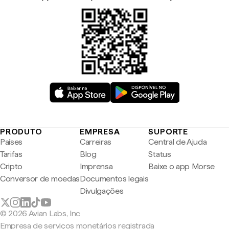
PRODUTO
EMPRESA
SUPORTE
Países
Carreiras
Central de Ajuda
Tarifas
Blog
Status
Cripto
Imprensa
Baixe o app Morse
Conversor de moedas
Documentos legais
Divulgações
© 2026 Avian Labs, Inc
Empresa de serviços monetários registrada