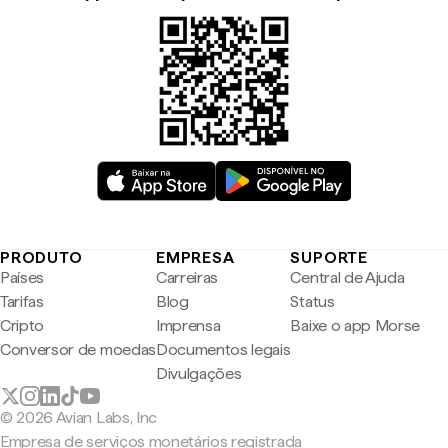
PRODUTO
EMPRESA
SUPORTE
Países
Carreiras
Central de Ajuda
Tarifas
Blog
Status
Cripto
Imprensa
Baixe o app Morse
Conversor de moedas
Documentos legais
Divulgações
© 2026 Avian Labs, Inc
Empresa de serviços monetários registrada