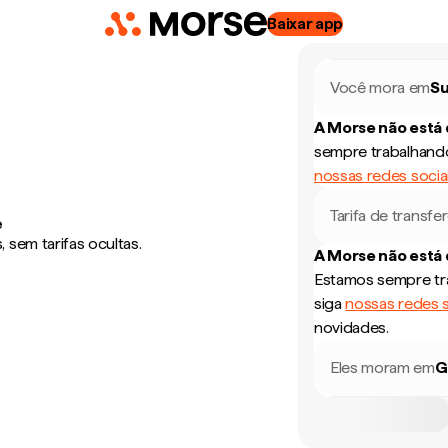
Baixar app
Você mora em
Su
A Morse não está
sempre trabalhando
nossas redes socia
Tarifa de transfe
e
sem tarifas ocultas.
A Morse não está
Estamos sempre tra
siga
nossas redes s
novidades.
Eles moram em
G