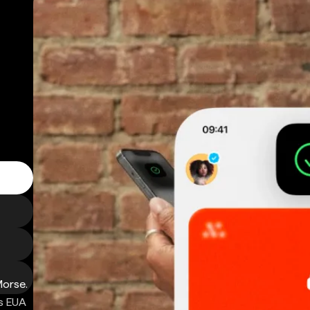
Morse.
s EUA