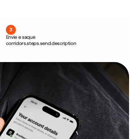
3
Envie e saque
corridors.steps.send.description