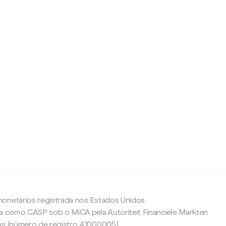
c
onetários registrada nos Estados Unidos
da como CASP sob o MiCA pela Autoriteit Financiële Markten
os (número de registro 41000005).