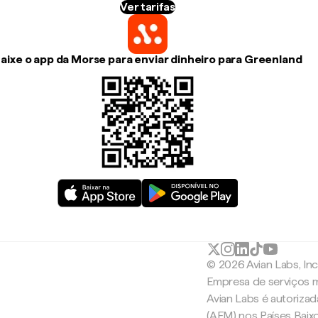
Ver tarifas
aixe o app da Morse para enviar dinheiro para Greenland
© 2026 Avian Labs, In
Empresa de serviços m
Avian Labs é autoriza
(AFM) nos Países Baix