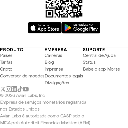
PRODUTO
EMPRESA
SUPORTE
Países
Carreiras
Central de Ajuda
Tarifas
Blog
Status
Cripto
Imprensa
Baixe o app Morse
Conversor de moedas
Documentos legais
Divulgações
© 2026 Avian Labs, Inc
Empresa de serviços monetários registrada
nos Estados Unidos
Avian Labs é autorizada como CASP sob o
MiCA pela Autoriteit Financiële Markten (AFM)