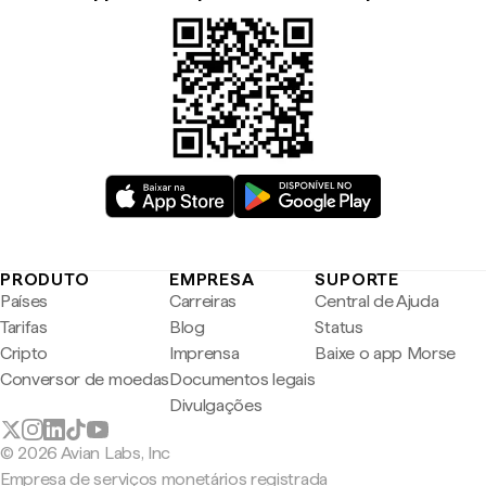
PRODUTO
EMPRESA
SUPORTE
Países
Carreiras
Central de Ajuda
Tarifas
Blog
Status
Cripto
Imprensa
Baixe o app Morse
Conversor de moedas
Documentos legais
Divulgações
© 2026 Avian Labs, Inc
Empresa de serviços monetários registrada