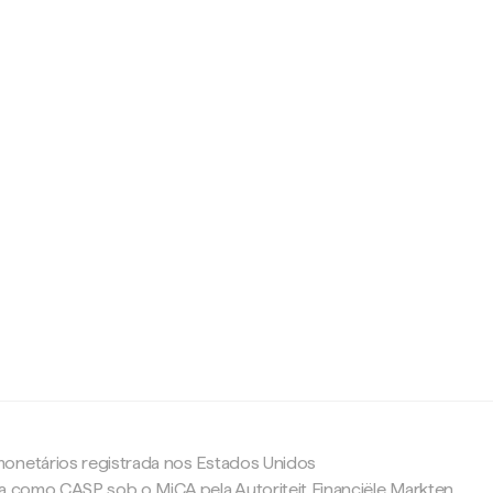
c
onetários registrada nos Estados Unidos
da como CASP sob o MiCA pela Autoriteit Financiële Markten