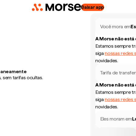
Baixar app
Você mora em
Es
A Morse não está
Estamos sempre tra
siga
nossas redes s
novidades.
antaneamente
Tarifa de transfe
sem tarifas ocultas.
A Morse não está
Estamos sempre tra
siga
nossas redes s
novidades.
Eles moram em
L