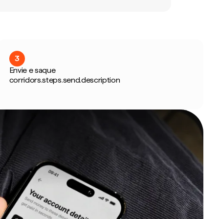
3
Envie e saque
corridors.steps.send.description