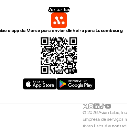
Ver tarifas
ixe o app da Morse para enviar dinheiro para Luxembourg
© 2026 Avian Labs, In
Empresa de serviços m
Avian Labs é autoriza