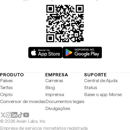
PRODUTO
EMPRESA
SUPORTE
Países
Carreiras
Central de Ajuda
Tarifas
Blog
Status
Cripto
Imprensa
Baixe o app Morse
Conversor de moedas
Documentos legais
Divulgações
© 2026 Avian Labs, Inc
Empresa de serviços monetários registrada