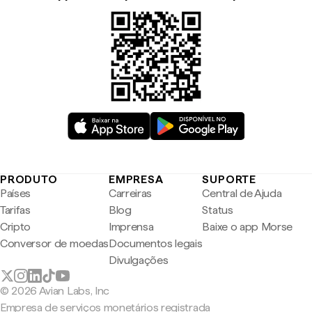
PRODUTO
EMPRESA
SUPORTE
Países
Carreiras
Central de Ajuda
Tarifas
Blog
Status
Cripto
Imprensa
Baixe o app Morse
Conversor de moedas
Documentos legais
Divulgações
© 2026 Avian Labs, Inc
Empresa de serviços monetários registrada