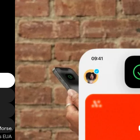
Morse.
s EUA