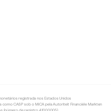
c
onetários registrada nos Estados Unidos
da como CASP sob o MiCA pela Autoriteit Financiële Markten
os (número de registro 41000005).