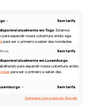
ogo
Sem tarifa
 disponível atualmente em
Togo
.
Estamos
 para expandir nossa cobertura, então siga
is
para ser o primeiro a saber das novidades.
rência
Sem tarifa
 disponível atualmente em
Luxemburgo
.
balhando para expandir nossa cobertura, então
ociais
para ser o primeiro a saber das
uxemburgo
Sem tarifa
Compare com a taxa do Google