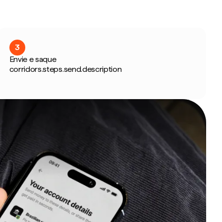
3
Envie e saque
corridors.steps.send.description