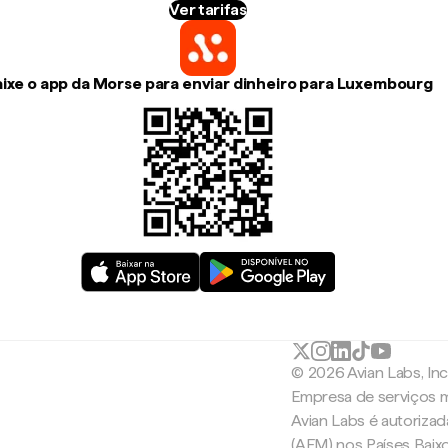
Ver tarifas
ixe o app da Morse para enviar dinheiro para Luxembourg
© 2026 Avian Labs, In
Empresa de serviços m
Avian Labs é autoriza
(AFM) nos Países Baix