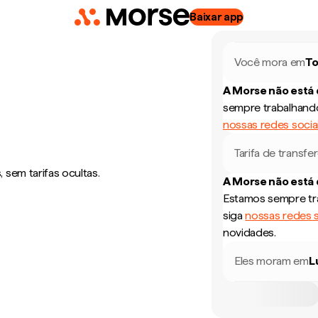
Baixar app
Você mora em
T
A Morse não está
sempre trabalhando
nossas redes socia
Tarifa de transfe
sem tarifas ocultas.
A Morse não está
Estamos sempre tra
siga
nossas redes s
novidades.
Eles moram em
L