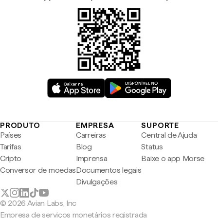
PRODUTO
EMPRESA
SUPORTE
Países
Carreiras
Central de Ajuda
Tarifas
Blog
Status
Cripto
Imprensa
Baixe o app Morse
Conversor de moedas
Documentos legais
Divulgações
© 2026 Avian Labs, Inc
Empresa de serviços monetários registrada